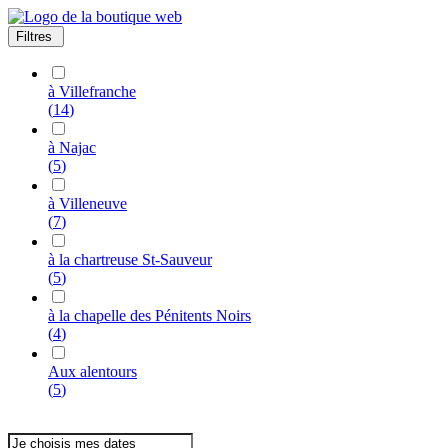
à Villefranche
(
14
)
à Najac
(
5
)
à Villeneuve
(
7
)
à la chartreuse St-Sauveur
(
5
)
à la chapelle des Pénitents Noirs
(
4
)
Aux alentours
(
5
)